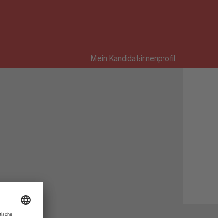
Mein Kandidat:innenprofil