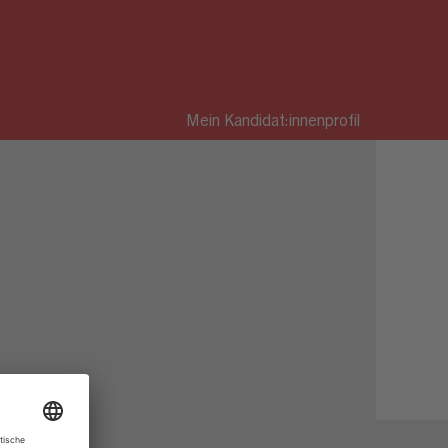
Mein Kandidat:innenprofil