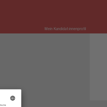
Mein Kandidat:innenprofil