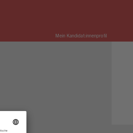
Mein Kandidat:innenprofil