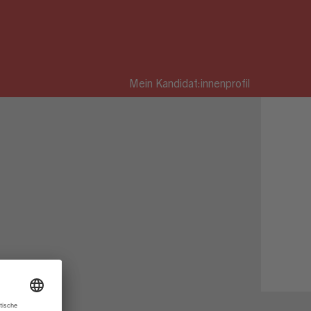
Mein Kandidat:innenprofil