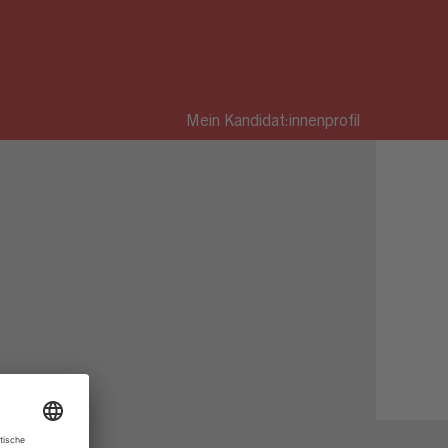
Mein Kandidat:innenprofil