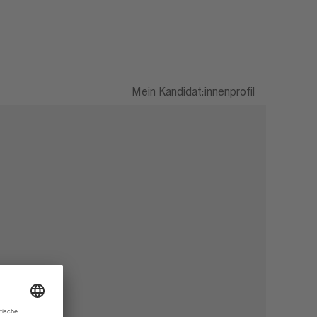
Mein Kandidat:innenprofil