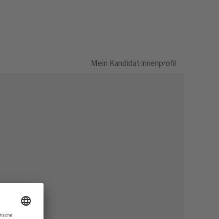
Mein Kandidat:innenprofil