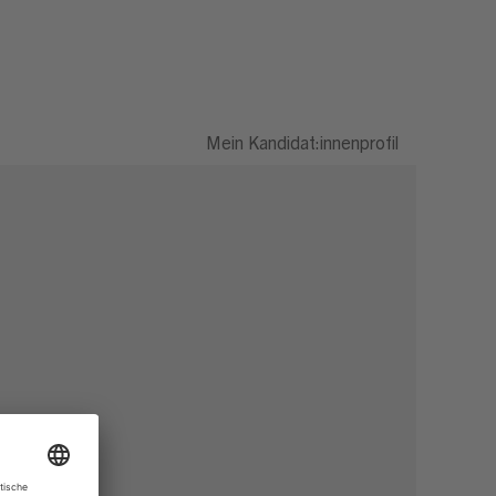
Mein Kandidat:innenprofil