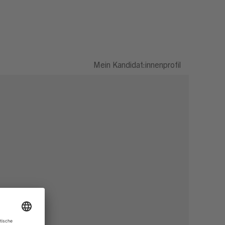
Mein Kandidat:innenprofil