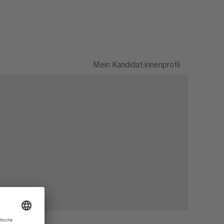
Mein Kandidat:innenprofil