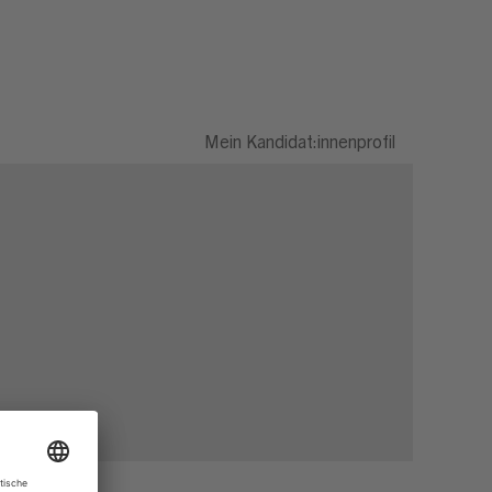
Mein Kandidat:innenprofil