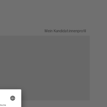
Mein Kandidat:innenprofil