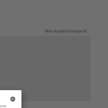
Mein Kandidat:innenprofil