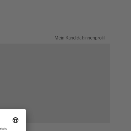
Mein Kandidat:innenprofil