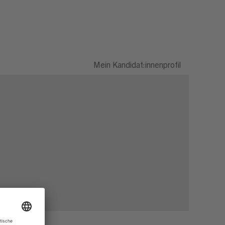
Mein Kandidat:innenprofil