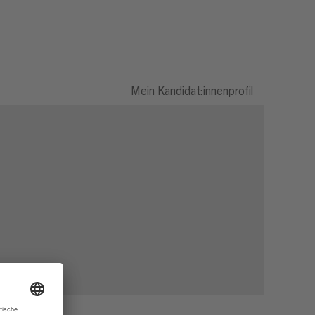
Mein Kandidat:innenprofil