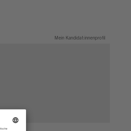
Mein Kandidat:innenprofil