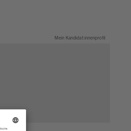
Mein Kandidat:innenprofil