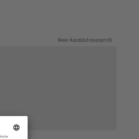
Mein Kandidat:innenprofil