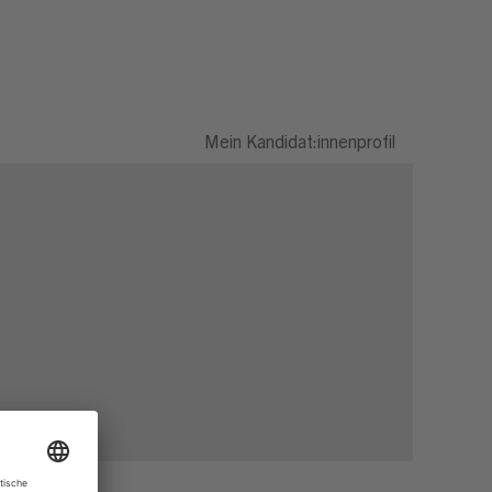
Mein Kandidat:innenprofil