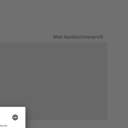
Mein Kandidat:innenprofil