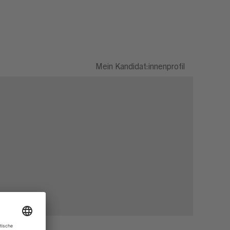
Mein Kandidat:innenprofil