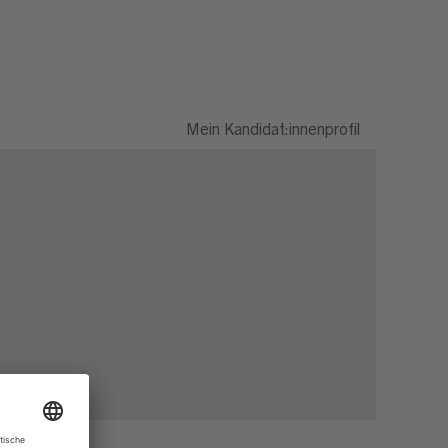
Mein Kandidat:innenprofil