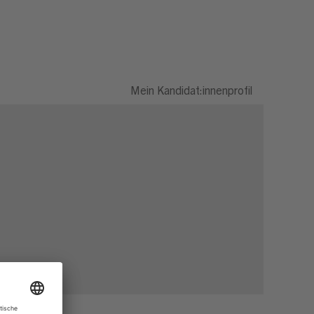
Mein Kandidat:innenprofil