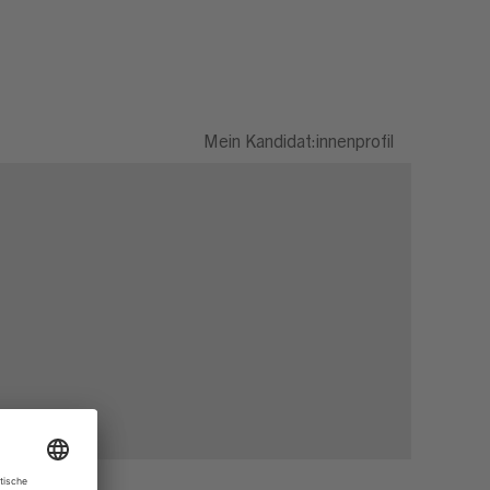
Mein Kandidat:innenprofil