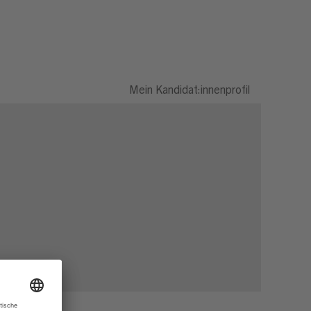
Mein Kandidat:innenprofil