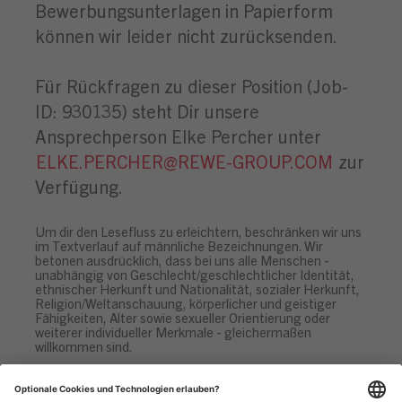
Bewerbungsunterlagen in Papierform
können wir leider nicht zurücksenden.
Für Rückfragen zu dieser Position (Job-
ID: 930135) steht Dir unsere
Ansprechperson Elke Percher unter
ELKE.PERCHER@REWE-GROUP.COM
zur
Verfügung.
Um dir den Lesefluss zu erleichtern, beschränken wir uns
im Textverlauf auf männliche Bezeichnungen. Wir
betonen ausdrücklich, dass bei uns alle Menschen -
unabhängig von Geschlecht/geschlechtlicher Identität,
ethnischer Herkunft und Nationalität, sozialer Herkunft,
Religion/Weltanschauung, körperlicher und geistiger
Fähigkeiten, Alter sowie sexueller Orientierung oder
weiterer individueller Merkmale - gleichermaßen
willkommen sind.