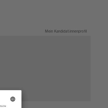
Mein Kandidat:innenprofil