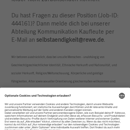
Du hast Fragen zu dieser Position (Job-ID:
444161)? Dann melde dich bei unserer
Abteilung Kommunikation Kaufleute per
E-Mail an
selbstaendigkeit@rewe.de
.
Wir betonen ausdrücklich, dass bei uns alle Menschen - unabhängig von
Geschlecht/geschlechtlicher Identität, Ethnische Herkunft und Nationalität, und
sozialer Herkunft, Religion/Weltanschauung, Körperliche und geistige
Fähigkeiten, Alter sowie sexueller Orientierung gleichermaßen willkommen sind.
Datenschutzhinweise
Impressum