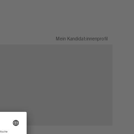
Mein Kandidat:innenprofil