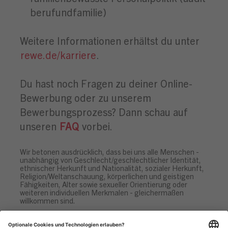
berufundfamilie)
Weitere Informationen erhältst du unter
rewe.de/karriere
.
Du hast noch Fragen zu deiner Online-
Bewerbung oder zu unserem
Bewerbungsprozess? Dann schau auf
unseren
FAQ
vorbei.
Wir betonen ausdrücklich, dass bei uns alle Menschen -
unabhängig von Geschlecht/geschlechtlicher Identität,
ethnischer Herkunft und Nationalität, sozialer Herkunft,
Religion/Weltanschauung, körperlichen und geistigen
Fähigkeiten, Alter sowie sexueller Orientierung oder
weiteren individuellen Merkmalen - gleichermaßen
willkommen sind.