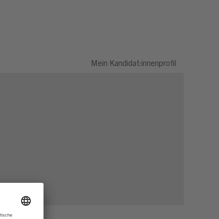
Mein Kandidat:innenprofil