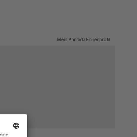
Mein Kandidat:innenprofil