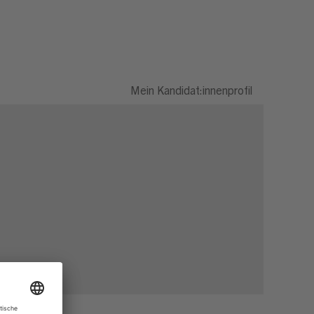
Mein Kandidat:innenprofil