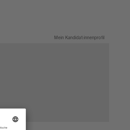
Mein Kandidat:innenprofil