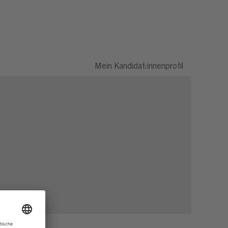
Mein Kandidat:innenprofil