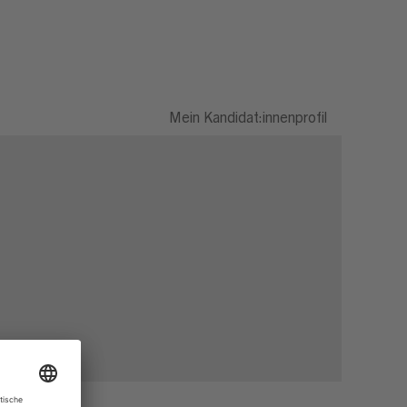
Mein Kandidat:innenprofil