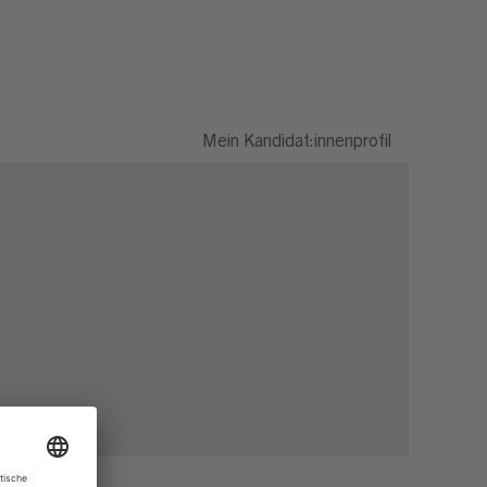
Mein Kandidat:innenprofil