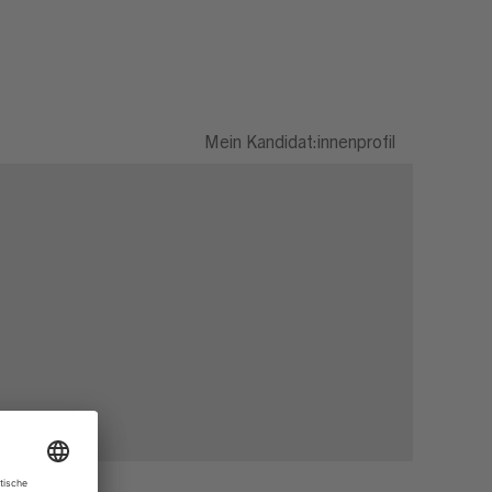
Mein Kandidat:innenprofil