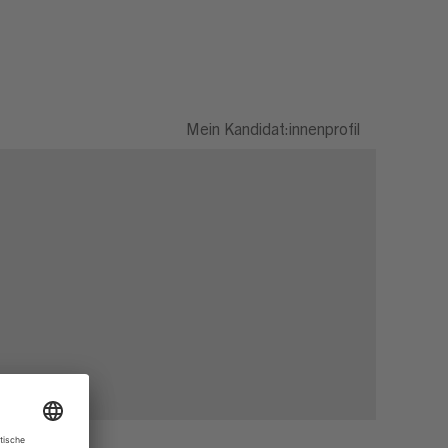
Mein Kandidat:innenprofil