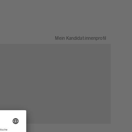
Mein Kandidat:innenprofil