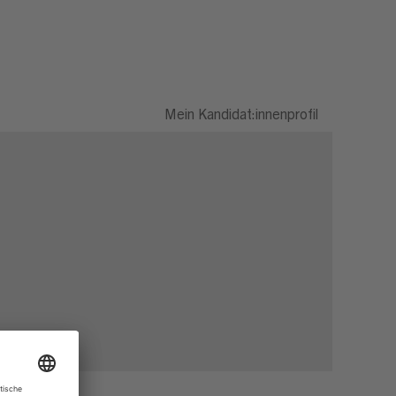
Mein Kandidat:innenprofil