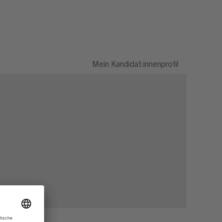
Mein Kandidat:innenprofil