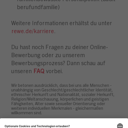
berufundfamilie)
Weitere Informationen erhältst du unter
rewe.de/karriere
.
Du hast noch Fragen zu deiner Online-
Bewerbung oder zu unserem
Bewerbungsprozess? Dann schau auf
unseren
FAQ
vorbei.
Wir betonen ausdrücklich, dass bei uns alle Menschen -
unabhängig von Geschlecht/geschlechtlicher Identität,
ethnischer Herkunft und Nationalität, sozialer Herkunft,
Religion/Weltanschauung, körperlichen und geistigen
Fähigkeiten, Alter sowie sexueller Orientierung oder
weiteren individuellen Merkmalen - gleichermaßen
willkommen sind.