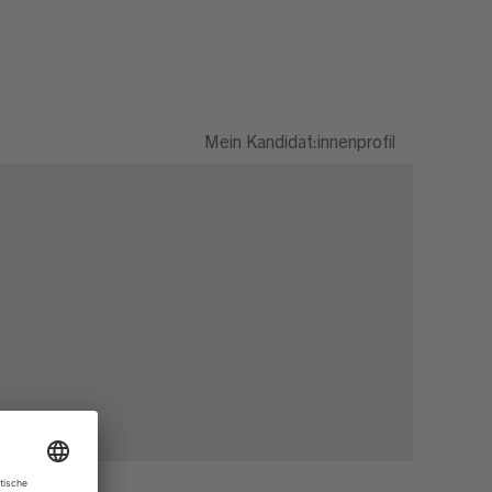
Mein Kandidat:innenprofil