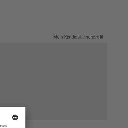
Mein Kandidat:innenprofil