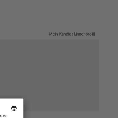
Mein Kandidat:innenprofil