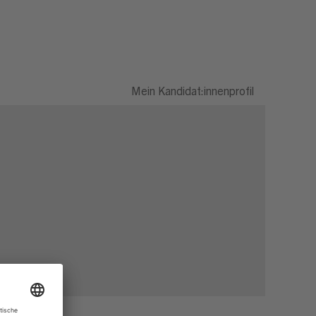
Mein Kandidat:innenprofil