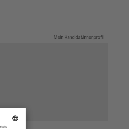
Mein Kandidat:innenprofil